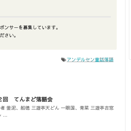
ポンサ－を募集しています。
ださい。
アンデルセン童話落語
 第２回 てんまど落語会
演者 釜泥、船徳 三遊亭天どん 一眼国、青菜 三遊亭吉窓
..