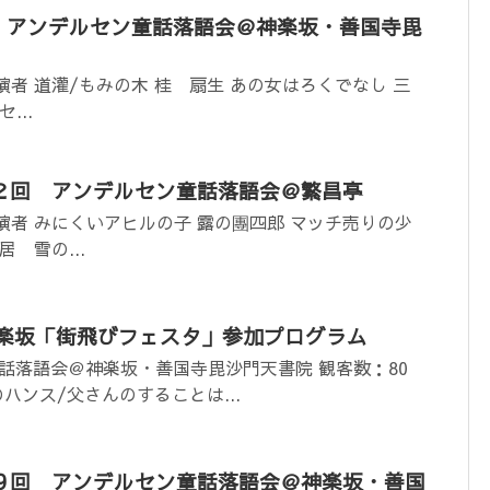
第5回 アンデルセン童話落語会＠神楽坂・善国寺毘
 演者 道灌/もみの木 桂 扇生 あの女はろくでなし 三
...
 第２回 アンデルセン童話落語会＠繁昌亭
 演者 みにくいアヒルの子 露の團四郎 マッチ売りの少
 雪の...
：神楽坂「街飛びフェスタ」参加プログラム
話落語会＠神楽坂・善国寺毘沙門天書院 観客数：80
のハンス/父さんのすることは...
 第９回 アンデルセン童話落語会＠神楽坂・善国