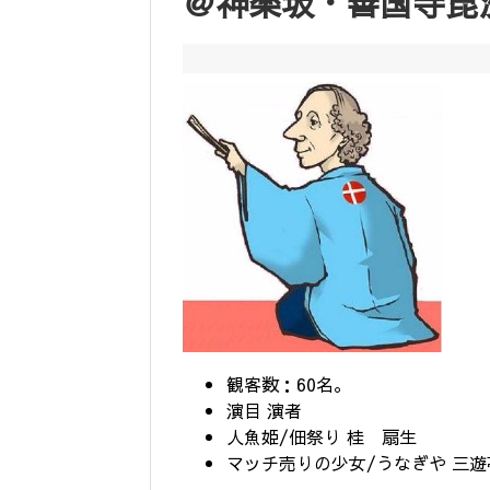
＠神楽坂・善国寺毘
観客数：60名。
演目 演者
人魚姫/佃祭り 桂 扇生
マッチ売りの少女/うなぎや 三遊