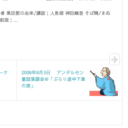
演者 黒田節の由来/講談：人魚姫 神田織音 そば精/まぬ
座：...
マーク
2006年6月3日 アンデルセン
童話落語会＠「ぶらり途中下車
の旅」