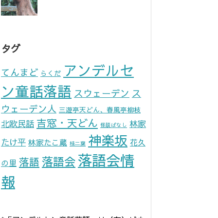
タグ
アンデルセ
てんまど
らくだ
ン童話落語
スウェーデン
ス
ウェーデン人
三遊亭天どん、春風亭柳枝
吉窓・天どん
北欧民話
林家
怪談ばなし
神楽坂
たけ平
林家たこ蔵
花久
桂二葉
落語会情
落語会
落語
の里
報