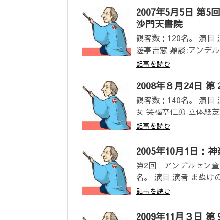
2007年5月5日 
沙門天書院
観客数：120名。 演目
遊亭吉窓 鼎談:アンデルセ
記事を読む
2008年８月24日
観客数：140名。 演目
女 笑福亭仁勇 立体紙芝居
記事を読む
2005年10月1日
第2回 アンデルセン童
名。 演目 演者 まぬけ
記事を読む
2009年11月３日