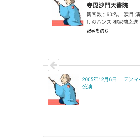
寺毘沙門天書院
観客数：60名。 演目 
けのハンス 柳家喬之進 前
記事を読む
2005年12月6日 デン
公演