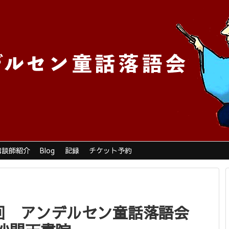
ホーム
ご挨拶
H.C.A. について
落語家 講談師紹介
Blog
講談師紹介
Blog
記録
チケット予約
記録
チケット予約
第３回 アンデルセン童話落語会