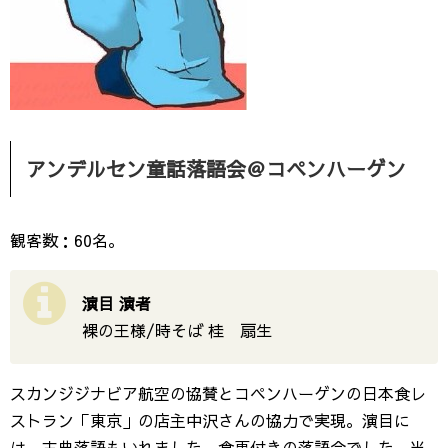
アンデルセン童話落語会＠コペンハーゲン
観客数：60名。
演目 演者
裸の王様/時そば 桂 扇生
スカンジジナビア航空の協賛とコペンハーゲンの日本食レ
ストラン「東京」の店主中沢さんの協力で実現。演目に
は、古典落語もいれました。食事付きの落語会でした。当