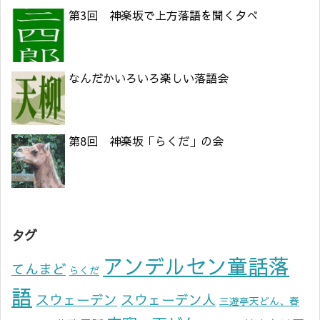
第3回 神楽坂で上方落語を聞く夕べ
なんだかいろいろ楽しい落語会
第8回 神楽坂「らくだ」の会
タグ
アンデルセン童話落
てんまど
らくだ
語
スウェーデン
スウェーデン人
三遊亭天どん、春