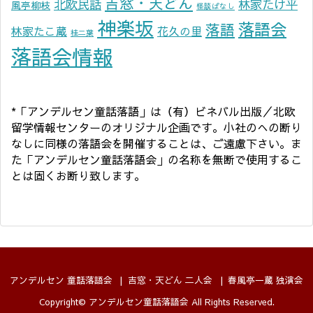
吉窓・天どん
北欧民話
林家たけ平
風亭柳枝
怪談ばなし
神楽坂
落語会
落語
林家たこ蔵
花久の里
桂二葉
落語会情報
*「アンデルセン童話落語」は（有）ビネバル出版／北欧
留学情報センターのオリジナル企画です。小社のへの断り
なしに同様の落語会を開催することは、ご遠慮下さい。ま
た「アンデルセン童話落語会」の名称を無断で使用するこ
とは固くお断り致します。
アンデルセン 童話落語会
吉窓・天どん 二人会
春風亭一蔵 独演会
Copyright©
アンデルセン童話落語会
All Rights Reserved.