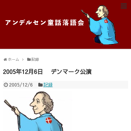
ホーム
ご挨拶
H.C.A. について
ホーム
記録
落語家 講談師紹介
2005年12月6日 デンマーク公演
Blog
2005/12/6
記録
記録
チケット予約