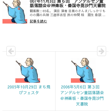
007年11月3日 第６回 アンデルセン童
話落語会＠神楽坂・善国寺毘沙門天書院
観客数：65名。 演目 演者 目黒のさんま/しっかりも
のの錫の兵隊 三遊亭吉窓 旅の仲間 桂 扇生 鼎談 ...
記事を読む
2005年10月29日 まち飛
2006年5月6日 第３回
びフェスタ
アンデルセン童話落語会
＠神楽坂・善国寺毘沙門
天書院