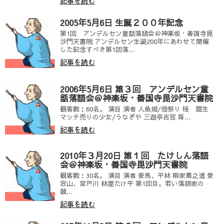
記事を読む
2005年5月6日 生誕２００年記念
第1回 アンデルセン童話落語会＠神楽坂・善国寺毘
沙門天書院 アンデルセン生誕200年にあわせて開催
した記念すべき第1回落...
記事を読む
2006年5月6日 第３回 アンデルセン童
話落語会＠神楽坂・善国寺毘沙門天書院
観客数：60名。 演目 演者 人魚姫/佃祭り 桂 扇生
マッチ売りの少女/うなぎや 三遊亭吉窓 毎...
記事を読む
2010年３月20日 第１回 たけしん落語
会＠神楽坂・善国寺毘沙門天書院
観客数：30名。 演目 演者 妾馬、平林 柳家喬之進 愛
宕山、宮戸川 林屋たけ平 第1回目。若い落語家の
競...
記事を読む